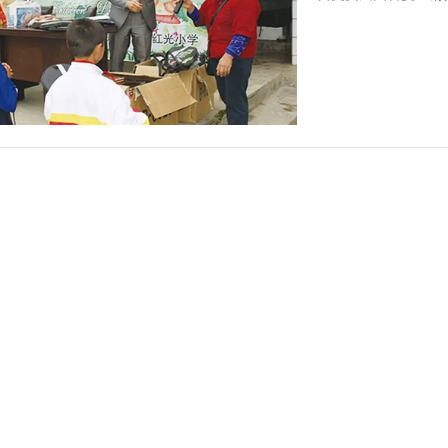
手爱心人士在“中国