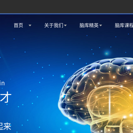
首页
关于我们
脑库精英
脑库课