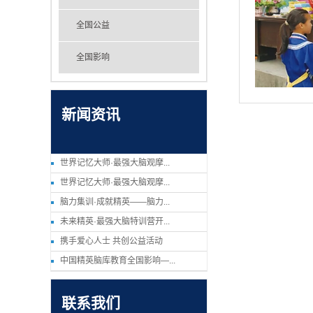
全国公益
全国影响
新闻资讯
世界记忆大师·最强大脑观摩...
世界记忆大师·最强大脑观摩...
脑力集训·成就精英——脑力...
未来精英·最强大脑特训营开...
携手爱心人士 共创公益活动
中国精英脑库教育全国影响—...
联系我们