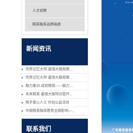
人才招聘
精英脑库品牌画册
新闻资讯
世界记忆大师·最强大脑观摩...
世界记忆大师·最强大脑观摩...
脑力集训·成就精英——脑力...
未来精英·最强大脑特训营开...
携手爱心人士 共创公益活动
中国精英脑库教育全国影响—...
联系我们