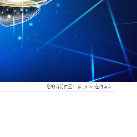
您的当前位置：
首 页
>> 在线留言