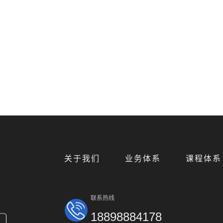
关于我们
业务体系
课程体系
联系热线
18898884178